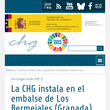
Skip to Content
Contactar
Inicio
/
Lucha contra las especies exóticas invasoras
Descargar audio (MP3)
La CHG instala en el
embalse de Los
Bermejales (Granada)