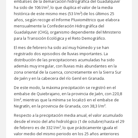
embalses de la demarcación hidrográfica del Guadalquivir
ha sido de 106 l/m², lo que duplica el valor de la media
histórica de este mismo mes (53 l/m²) de los últimos 25
años, según recoge el Informe Pluviométrico que elabora
mensualmente la Confederación Hidrográfica del
Guadalquivir (CHG), organismo dependiente del Ministerio
para la Transición Ecológica y el Reto Demográfico.
El mes de febrero ha sido así muy húmedo y se han
registrado dos episodios de lluvias importantes. La
distribución de las precipitaciones acumuladas ha sido
además muy irregular, con lluvias más abundantes en la
zona oriental de la cuenca, concretamente en la Sierra Sur
de Jaén y en la cabecera del río Genil en Granada.
De este modo, la máxima precipitación se registró en el
embalse de Quiebrajano, en la provincia de Jaén, con 220,8
l/m², mientras que la mínima se localizó en el embalse de
Negratín, en la provincia de Granada, con 38,3 l/m².
Respecto a la precipitación media anual, el valor acumulado
desde el inicio del año hidrológico (1 de octubre) hasta el 29
de febrero es de 332 l/m², lo que prácticamente iguala el
valor medio del mismo periodo en los 25 años anteriores