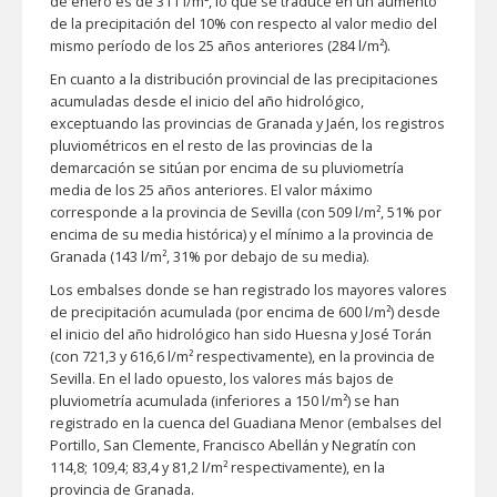
de enero es de 311 l/m², lo que se traduce en un aumento
de la precipitación del 10% con respecto al valor medio del
mismo período de los 25 años anteriores (284 l/m²).
En cuanto a la distribución provincial de las precipitaciones
acumuladas desde el inicio del año hidrológico,
exceptuando las provincias de Granada y Jaén, los registros
pluviométricos en el resto de las provincias de la
demarcación se sitúan por encima de su pluviometría
media de los 25 años anteriores. El valor máximo
corresponde a la provincia de Sevilla (con 509 l/m², 51% por
encima de su media histórica) y el mínimo a la provincia de
Granada (143 l/m², 31% por debajo de su media).
Los embalses donde se han registrado los mayores valores
de precipitación acumulada (por encima de 600 l/m²) desde
el inicio del año hidrológico han sido Huesna y José Torán
(con 721,3 y 616,6 l/m² respectivamente), en la provincia de
Sevilla. En el lado opuesto, los valores más bajos de
pluviometría acumulada (inferiores a 150 l/m²) se han
registrado en la cuenca del Guadiana Menor (embalses del
Portillo, San Clemente, Francisco Abellán y Negratín con
114,8; 109,4; 83,4 y 81,2 l/m² respectivamente), en la
provincia de Granada.