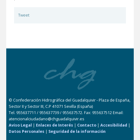
Tweet
© Confederación Hidrográfica del Guadalquivir - Plaza de España,
Sector II y Sector III, C.P 41071 Sevilla (España)
Tel. 955637711 / 955637739 / 955637572. Fax: 955637512 Email:
atencionalciudadano@chguadalquivir.es
Aviso Legal
|
Enlaces de Interés
|
Contacto
|
Accesibilidad
|
Datos Personales
|
Seguridad de la información