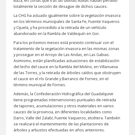
Baza, en zonas que tras las últimas lluvias habían perdido
totalmente la sección de desagüe de dichos cauces.
La CHG ha actuado igualmente sobre la vegetación invasora
en los términos municipales de Santa Fe, Fuente Vaqueros
y Cijuela, y ha procedido a la retirada de un vehículo
abandonado en la Rambla de Valdequín en Gor.
Para los próximos meses está previsto continuar con el
tratamiento de la vegetación invasora en las mismas zonas
y proseguir en el Arroyo de Las Andas, en Las Gabias.
Asimismo, están planificadas actuaciones de estabilización
del lecho del cauce en la Rambla del Molino, en Villanueva
de las Torres, y la retirada de árboles caídos que obstruyen
el cauce en el río Grande y Barranco de Fornes, en el
término municipal de Fornes.
Además, la Confederación Hidrográfica del Guadalquivir
tiene programadas intervenciones puntuales de retirada
de tapones, acumulaciones y otros materiales en varios
cauces de la provincia, en diferentes localidades como
Darro, Valle del Zalabí, Fuente Vaqueros, etcétera. También
se realizará el mantenimiento de las plantaciones de
árboles y arbustos efectuadas en años anteriores.