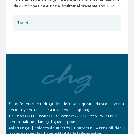
va a ejecutarse a lo largo de este año, sumará una inversión
de 42 millones de euros al finalizar el presente año 2014.
Tweet
© Confederación Hidrográfica del Guadalquivir - Plaza de España,
Sector II y Sector III, C.P 41071 Sevilla (España)
Tel. 955637711 / 955637739 / 955637572. Fax: 955637512 Email:
atencionalciudadano@chguadalquivir.es
Aviso Legal
|
Enlaces de Interés
|
Contacto
|
Accesibilidad
|
Datos Personales
|
Seguridad de la información