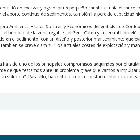
consistió en excavar y agrandar un pequeño canal que unía el cauce co
or el aporte continuo de sedimentos, también ha perdido capacidad hi
ejora Ambiental y Usos Sociales y Económicos del embalse de Cordobil
 el bombeo de la zona regable del Genil-Cabra y la central hidroeléctri
o en el sedimento, con un diseño y posterior mantenimiento que evit
, también se prevé disminuir los actuales costes de explotación y m
a ha sido uno de los principales compromisos adquiridos por el titul
iente de que "estamos ante un problema grave que vamos a impulsar p
su solución". Para ello, ha contado con la constante interlocución y