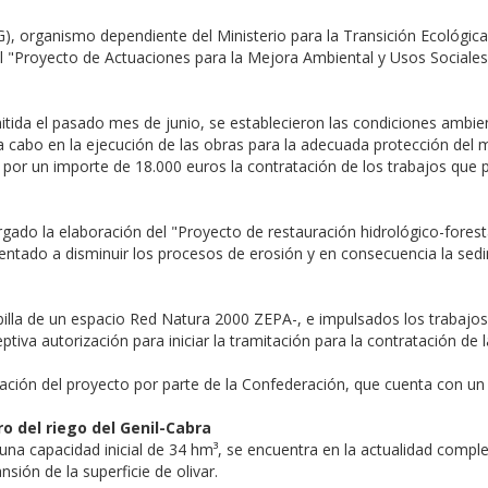
G), organismo dependiente del Ministerio para la Transición Ecológi
l "Proyecto de Actuaciones para la Mejora Ambiental y Usos Sociale
tida el pasado mes de junio, se establecieron las condiciones ambien
a cabo en la ejecución de las obras para la adecuada protección del 
or un importe de 18.000 euros la contratación de los trabajos que pe
ado la elaboración del "Proyecto de restauración hidrológico-foresta
rientado a disminuir los procesos de erosión y en consecuencia la se
obilla de un espacio Red Natura 2000 ZEPA-, e impulsados los trabajos
tiva autorización para iniciar la tramitación para la contratación de 
citación del proyecto por parte de la Confederación, que cuenta con 
ro del riego del Genil-Cabra
 una capacidad inicial de 34 hm³, se encuentra en la actualidad comp
nsión de la superficie de olivar.