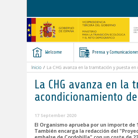
Skip to Content
Welcome
Prensa y Comunicacione
Inicio
/
La CHG avanza en la tramitación y puesta en
La CHG avanza en la t
acondicionamiento del
17 September 2020
El Organismo aprueba por un importe de 18
También encarga la redacción del "Proyect
embalse de Cordobilla" con un coste de 23