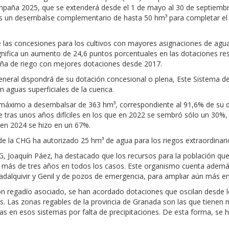
paña 2025, que se extenderá desde el 1 de mayo al 30 de septiembre
s un desembalse complementario de hasta 50 hm³ para completar el d
las concesiones para los cultivos con mayores asignaciones de agu
ignifica un aumento de 24,6 puntos porcentuales en las dotaciones r
paña de riego con mejores dotaciones desde 2017.
eneral dispondrá de su dotación concesional o plena, Este Sistema d
 aguas superficiales de la cuenca.
 máximo a desembalsar de 363 hm³, correspondiente al 91,6% de su 
 tras unos años difíciles en los que en 2022 se sembró sólo un 30%, 
y en 2024 se hizo en un 67%.
la CHG ha autorizado 25 hm³ de agua para los riegos extraordinarios 
HG, Joaquín Páez, ha destacado que los recursos para la población qu
más de tres años en todos los casos. Este organismo cuenta además 
dalquivir y Genil y de pozos de emergencia, para ampliar aún más en el
con regadío asociado, se han acordado dotaciones que oscilan desde
 Las zonas regables de la provincia de Granada son las que tienen 
cas en esos sistemas por falta de precipitaciones. De esta forma, se 