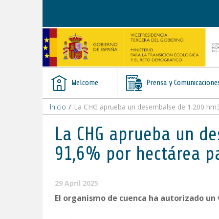
Skip to Content
Welcome
Prensa y Comunicacione
Inicio
/
La CHG aprueba un desembalse de 1.200 hm3 
La CHG aprueba un de
91,6% por hectárea p
29 April 2025
El organismo de cuenca ha autorizado un 