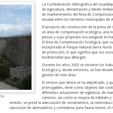
La Confederación Hidrográfica del Guadalqu
de Agricultura, Alimentación y Medio Ambie
de mantenimiento del Área de Compensació
situada entre los términos municipales de Al
El proyecto de construcción de la presa d
un área de compensación ecológica, una ini
presas y cuyo propósito era asegurar el ma
El Área de Compensación Ecológica, que cue
incorporada al Parque Natural Sierra Norte 
de protección, lo que significa que sus usos
biodiversidad que albergan.
Durante los años 2002 se iniciaron los tra
Ecológica y, desde entonces, se han llevad
gestión de este área.
El servicio que ahora se ha adjudicado, y 
prorrogables, tiene como objetivo dar cont
diferentes actuaciones de vigilancia, de ma
lla
caminos, así como la mejora de hábitats y 
sentido, se prevé la adecuación de cerramientos, la reintroducc
reposición de abrevaderos y comederos para fauna menor, el 