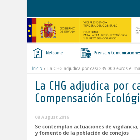
Skip to Content
Welcome
Prensa y Comunicacione
Inicio
/
La CHG adjudica por casi 239.000 euros el m
La CHG adjudica por c
Compensación Ecológic
08 August 2016
Se contemplan actuaciones de vigilancia,
y fomento de la población de conejos