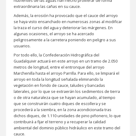
nutrientes de las aguas han hecho proliferar de forma
extraordinaria las cañas en su cauce.
Además, la erosión ha provocado que el cauce del arroyo
se haya visto ensanchado en numerosas zonas al modificar
la traza el curso del agua y deteriorar las márgenes. En
algunas ocasiones, el arroyo se ha acercado
peligrosamente a la carretera poniendo en peligro a sus
usuarios.
Por todo ello, la Confederación Hidrográfica del
Guadalquivir actuará en este arroyo en un tramo de 2.050
metros de longitud, entre el entronque del arroyo
Marchenilla hasta el arroyo Parrilla. Para ello, se limpiará el
arroyo en toda la longitud señalada eliminando la
vegetación en fondo de cauce, taludes y bancadas
laterales, por lo que se extraerán los sedimentos de tierra
o de otra naturaleza que se hayan acumulado, al tiempo
que se construirán cuatro diques de escollera y se
procederá a la siembra, en la zona acondicionada tras
dichos diques, de 1.110 unidades de pino piñonero, lo que
contribuirá a fijar el terreno y a recuperar la calidad
ambiental del dominio público hidráulico en este tramo del
cauce.