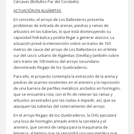
Cárcavas (Bollullos Par del Condado).
ACTUACIÓN EN ALGÁMITAS
En concreto, el arroyo de Los Ballesteros presenta
problemas de entrada de arenas, piedras y ramas de
arbustos en las tuberías, lo que está disminuyendo su
capacidad hidráulica y podría llegar a generar atascos. La
actuación prevé la intervención sobre un tramo de 150
metros de cauce del arroyo de Los Ballesteros en el límite
sur del casco urbano de Algámitas (Sevilla) y también sobre
otro tramo de 100 metros del arroyo secundario
denominado Regajo de los Quebraderos.
Para ello, el proyecto contempla la extracción de la arena y
piedras de acarreo existentes en el arenero y la reposición
de una barrera de perfiles metálicos anclados en hormigón,
que se encuentra rota, con el fin de retener las ramas y
arbustos arrastrados por las riadas e impedir, así, que se
atasquen las tuberías del soterramiento del arroyo.
En el arroyo Regajo de los Quebraderos, la CHG ejecutará
una losa de hormigón armado entre la carretera y el
arenero, que servirá de rampa para la maquinaria de
limpieza, al tiempo que se repondrá una reja metálica que