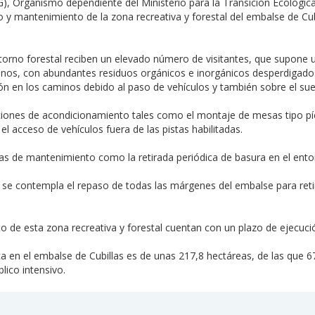
G), Organismo dependiente del Ministerio para la Transición Ecológic
y mantenimiento de la zona recreativa y forestal del embalse de Cubi
rno forestal reciben un elevado número de visitantes, que supone una
rrenos, con abundantes residuos orgánicos e inorgánicos desperdigado
n en los caminos debido al paso de vehículos y también sobre el su
iones de acondicionamiento tales como el montaje de mesas tipo pícn
 el acceso de vehículos fuera de las pistas habilitadas.
eas de mantenimiento como la retirada periódica de basura en el ento
n se contempla el repaso de todas las márgenes del embalse para reti
o de esta zona recreativa y forestal cuentan con un plazo de ejecuc
a en el embalse de Cubillas es de unas 217,8 hectáreas, de las que 6
lico intensivo.