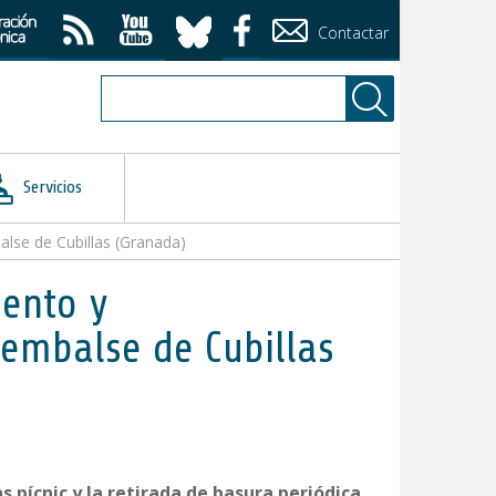
Contactar
Servicios
alse de Cubillas (Granada)
iento y
 embalse de Cubillas
 pícnic y la retirada de basura periódica