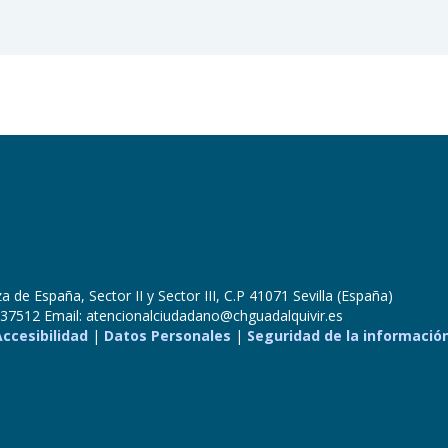
 de España, Sector II y Sector III, C.P 41071 Sevilla (España)
37512 Email: atencionalciudadano@chguadalquivir.es
Accesibilidad
|
Datos Personales
|
Seguridad de la informació