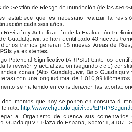
 de Gestión de Riesgo de Inundación (de las ARPSI
es establece que es necesario realizar la revisi
tinuación cada seis años.
a Revisión y Actualización de la Evaluación Prelimi
de Guadalquivir, se han identificado 43 nuevos tra
; dichos tramos generan 18 nuevas Áreas de Riesgo
PSIs ya existentes.
o Potencial Significativo (ARPSIs) tanto los identif
a la revisión y actualización (segundo ciclo) consti
andes zonas (Alto Guadalquivir, Bajo Guadalquivi
eras) con una longitud total de 1.010,99 kilómetros.
mento se ha tenido en consideración las aportacion
s documentos que hoy se ponen en consulta dura
nte ruta:
http://www.chguadalquivir.es/EPRI#Seg
legar al Organismo de cuenca sus comentarios o
l Guadalquivir, Plaza de España, Sector II, 41071 S