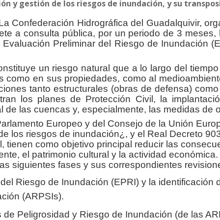
ón y gestión de los riesgos de inundación, y su transpos
La Confederación Hidrográfica del Guadalquivir, org
ete a consulta pública, por un periodo de 3 meses,
la Evaluación Preliminar del Riesgo de Inundación (
onstituye un riesgo natural que a lo largo del tiem
 como en sus propiedades, como al medioambiente.
iones tanto estructurales (obras de defensa) como 
tran los planes de Protección Civil, la implantac
al de las cuencas y, especialmente, las medidas de or
Parlamento Europeo y del Consejo de la Unión Europe
de los riesgos de inundación¿, y el Real Decreto 903/
, tienen como objetivo principal reducir las consecu
te, el patrimonio cultural y la actividad económica. 
las siguientes fases y sus correspondientes revision
del Riesgo de Inundación (EPRI) y la identificación
ación (ARPSIs).
de Peligrosidad y Riesgo de Inundación (de las AR