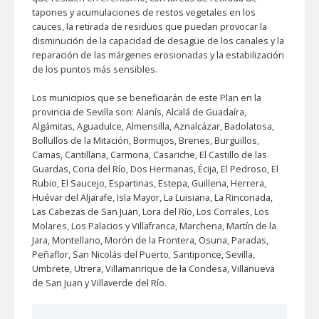
tapones y acumulaciones de restos vegetales en los
cauces, la retirada de residuos que puedan provocar la
disminución de la capacidad de desagüe de los canales y la
reparación de las márgenes erosionadas y la estabilización
de los puntos más sensibles.
Los municipios que se beneficiarán de este Plan en la
provincia de Sevilla son: Alanís, Alcalá de Guadaíra,
Algámitas, Aguadulce, Almensilla, Aznalcázar, Badolatosa,
Bollullos de la Mitación, Bormujos, Brenes, Burguillos,
Camas, Cantillana, Carmona, Casariche, El Castillo de las
Guardas, Coria del Río, Dos Hermanas, Écija, El Pedroso, El
Rubio, El Saucejo, Espartinas, Estepa, Guillena, Herrera,
Huévar del Aljarafe, Isla Mayor, La Luisiana, La Rinconada,
Las Cabezas de San Juan, Lora del Río, Los Corrales, Los
Molares, Los Palacios y Villafranca, Marchena, Martín de la
Jara, Montellano, Morón de la Frontera, Osuna, Paradas,
Peñaflor, San Nicolás del Puerto, Santiponce, Sevilla,
Umbrete, Utrera, Villamanrique de la Condesa, Villanueva
de San Juan y Villaverde del Río.