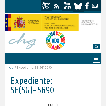
Skip to Content
Contactar
Inicio
/
Expediente: SE(SG)-5690
Expediente:
SE(SG)-5690
Licitación