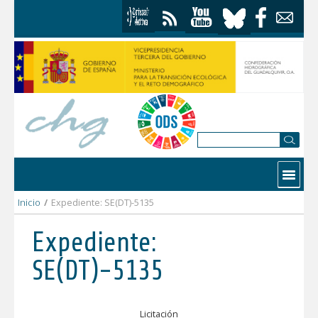
Skip to Content
Contactar
Inicio
/
Expediente: SE(DT)-5135
Expediente:
SE(DT)-5135
Licitación