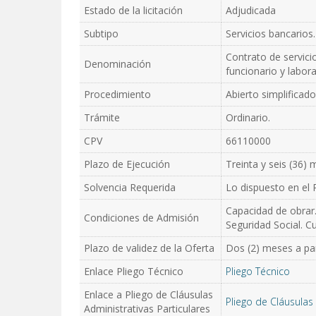
Estado de la licitación
Adjudicada
Subtipo
Servicios bancarios.
Contrato de servici
Denominación
funcionario y labor
Procedimiento
Abierto simplificado
Trámite
Ordinario.
CPV
66110000
Plazo de Ejecución
Treinta y seis (36)
Solvencia Requerida
Lo dispuesto en el P
Capacidad de obrar.
Condiciones de Admisión
Seguridad Social. Cu
Plazo de validez de la Oferta
Dos (2) meses a part
Enlace Pliego Técnico
Pliego Técnico
Enlace a Pliego de Cláusulas
Pliego de Cláusulas 
Administrativas Particulares