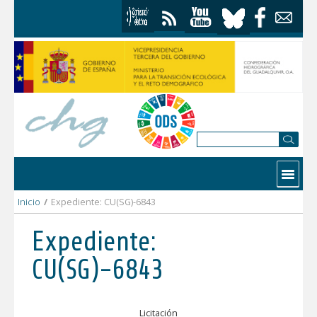
Skip to Content
Contactar
Inicio
/
Expediente: CU(SG)-6843
Expediente:
CU(SG)-6843
Licitación