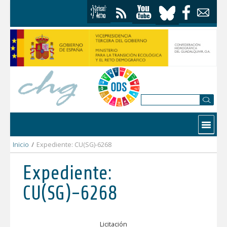
Skip to Content
Contactar
Inicio
/
Expediente: CU(SG)-6268
Expediente:
CU(SG)-6268
Licitación