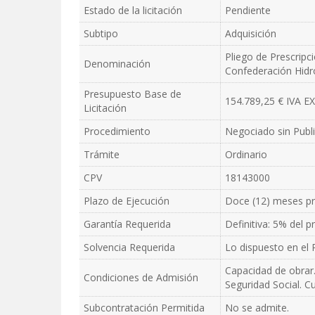
Estado de la licitación
Pendiente
Subtipo
Adquisición
Pliego de Prescripc
Denominación
Confederación Hidro
Presupuesto Base de
154.789,25 € IVA 
Licitación
Procedimiento
Negociado sin Public
Trámite
Ordinario
CPV
18143000
Plazo de Ejecución
Doce (12) meses pr
Garantía Requerida
Definitiva: 5% del 
Solvencia Requerida
Lo dispuesto en el P
Capacidad de obrar.
Condiciones de Admisión
Seguridad Social. Cu
Subcontratación Permitida
No se admite.