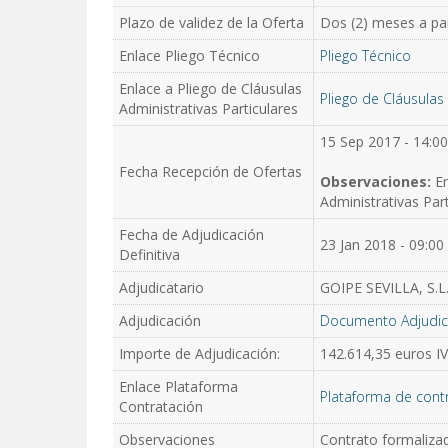
Plazo de validez de la Oferta
Dos (2) meses a part
Enlace Pliego Técnico
Pliego Técnico
Enlace a Pliego de Cláusulas
Pliego de Cláusulas 
Administrativas Particulares
15 Sep 2017 - 14:00
Fecha Recepción de Ofertas
Observaciones:
E
Administrativas Part
Fecha de Adjudicación
23 Jan 2018 - 09:00
Definitiva
Adjudicatario
GOIPE SEVILLA, S.L
Adjudicación
Documento Adjudic
Importe de Adjudicación:
142.614,35 euros I
Enlace Plataforma
Plataforma de cont
Contratación
Observaciones
Contrato formalizad