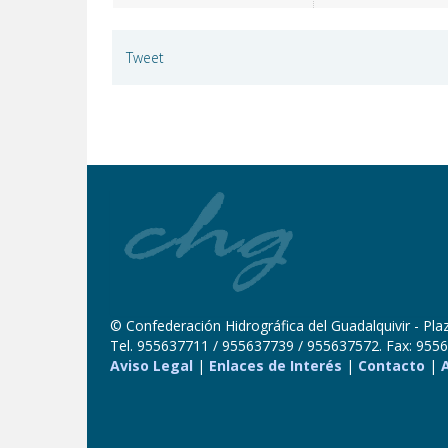
Tweet
© Confederación Hidrográfica del Guadalquivir - Plaza
Tel. 955637711 / 955637739 / 955637572. Fax: 9556
Aviso Legal
|
Enlaces de Interés
|
Contacto
|