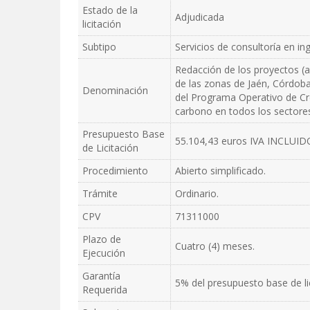
Estado de la
Adjudicada
licitación
Subtipo
Servicios de consultoría en inge
Redacción de los proyectos (a
de las zonas de Jaén, Córdob
Denominación
del Programa Operativo de Cr
carbono en todos los sectores
Presupuesto Base
55.104,43 euros IVA INCLUID
de Licitación
Procedimiento
Abierto simplificado.
Trámite
Ordinario.
CPV
71311000
Plazo de
Cuatro (4) meses.
Ejecución
Garantía
5% del presupuesto base de l
Requerida