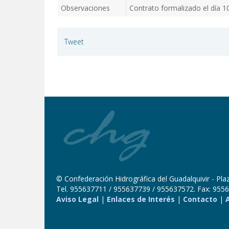
Observaciones
Contrato formalizado el día 1
Tweet
© Confederación Hidrográfica del Guadalquivir - Plaza
Tel. 955637711 / 955637739 / 955637572. Fax: 9556
Aviso Legal
|
Enlaces de Interés
|
Contacto
|