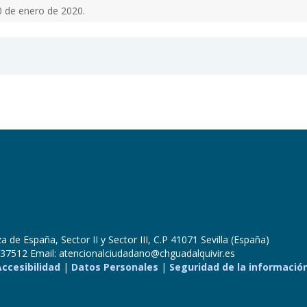
0 de enero de 2020.
 de España, Sector II y Sector III, C.P 41071 Sevilla (España)
37512 Email: atencionalciudadano@chguadalquivir.es
Accesibilidad
|
Datos Personales
|
Seguridad de la informació