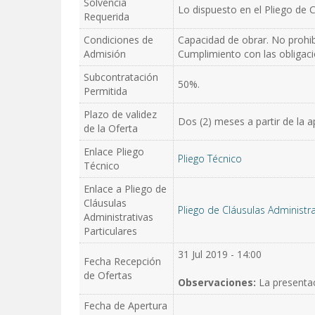
Solvencia
Lo dispuesto en el Pliego de C
Requerida
Condiciones de
Capacidad de obrar. No prohib
Admisión
Cumplimiento con las obligacio
Subcontratación
50%.
Permitida
Plazo de validez
Dos (2) meses a partir de la a
de la Oferta
Enlace Pliego
Pliego Técnico
Técnico
Enlace a Pliego de
Cláusulas
Pliego de Cláusulas Administra
Administrativas
Particulares
31 Jul 2019 - 14:00
Fecha Recepción
de Ofertas
Observaciones:
La presentac
Fecha de Apertura