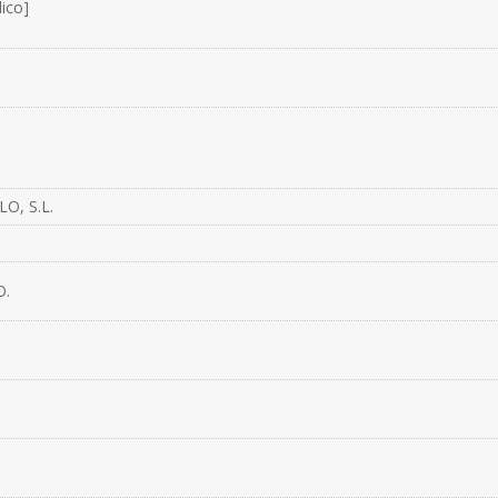
ico]
O, S.L.
O.