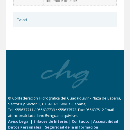
diciembre de 2015.
Tweet
© Confederación Hidrográfica del Guadalquivir - Plaza de España,
Sector II y Sector III, C.P 41071 Sevilla (España)
Tel. 955637711 / 955637739 / 955637572. Fax: 955637512 Email:
atencionalciudadano@chguadalquivir.es
Aviso Legal
|
Enlaces de Interés
|
Contacto
|
Accesibilidad
|
Datos Personales
|
Seguridad de la información