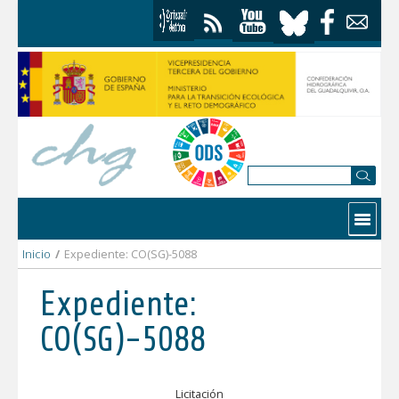
Skip to Content
Contactar
Inicio
/
Expediente: CO(SG)-5088
Expediente:
CO(SG)-5088
Licitación