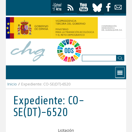
Skip to Content
Contactar
Inicio
/
Expediente: CO-SE(DT)-6520
Expediente: CO-
SE(DT)-6520
Licitación