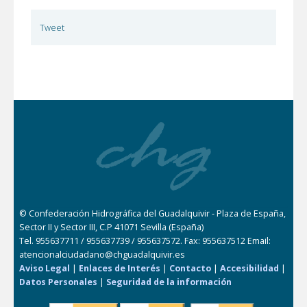
Tweet
© Confederación Hidrográfica del Guadalquivir - Plaza de España,
Sector II y Sector III, C.P 41071 Sevilla (España)
Tel. 955637711 / 955637739 / 955637572. Fax: 955637512 Email:
atencionalciudadano@chguadalquivir.es
Aviso Legal
|
Enlaces de Interés
|
Contacto
|
Accesibilidad
|
Datos Personales
|
Seguridad de la información