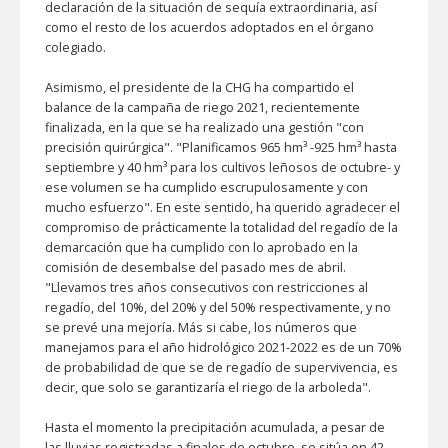
declaración de la situación de sequía extraordinaria, así
como el resto de los acuerdos adoptados en el órgano
colegiado.
Asimismo, el presidente de la CHG ha compartido el
balance de la campaña de riego 2021, recientemente
finalizada, en la que se ha realizado una gestión "con
precisión quirúrgica". "Planificamos 965 hm³ -925 hm³ hasta
septiembre y 40 hm³ para los cultivos leñosos de octubre- y
ese volumen se ha cumplido escrupulosamente y con
mucho esfuerzo". En este sentido, ha querido agradecer el
compromiso de prácticamente la totalidad del regadío de la
demarcación que ha cumplido con lo aprobado en la
comisión de desembalse del pasado mes de abril.
"Llevamos tres años consecutivos con restricciones al
regadío, del 10%, del 20% y del 50% respectivamente, y no
se prevé una mejoría. Más si cabe, los números que
manejamos para el año hidrológico 2021-2022 es de un 70%
de probabilidad de que se de regadío de supervivencia, es
decir, que solo se garantizaría el riego de la arboleda".
Hasta el momento la precipitación acumulada, a pesar de
las lluvias registradas a finales de octubre, se sitúa en 42