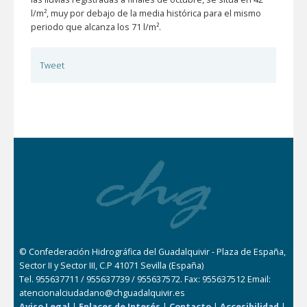
l/m², muy por debajo de la media histórica para el mismo
periodo que alcanza los 71 l/m².
Tweet
© Confederación Hidrográfica del Guadalquivir - Plaza de España,
Sector II y Sector III, C.P 41071 Sevilla (España)
Tel. 955637711 / 955637739 / 955637572. Fax: 955637512 Email:
atencionalciudadano@chguadalquivir.es
Aviso Legal
|
Enlaces de Interés
|
Contacto
|
Accesibilidad
|