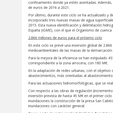
confinamiento donde ya estén asentadas. Además, 
de euros de 2016 a 2021.
Por último, durante este ciclo se ha actualizado y 
incorporado tres nuevas masas de agua superficial
2015. Esta nueva identificación y delimitación hidr
España (IGME), con el que el Organismo de cuenca h
2.866 millones de euros para el próximo ciclo
En este ciclo se prevé una inversión global de 2.86
medioambientales de las masas de la demarcación. P
Para la mejora de la eficiencia se han estipulado 433
correspondiente a la zona arrocera, con 180 M€.
En la adaptación de redes urbanas, con el objetivo
abastecimientos, más orientadas al abastecimiento e
Para las actuaciones hidromorfológicas, que se real
Con respecto a las obras de regulación (incremento 
inversión prevista de hasta 45 M€ en el primer cicl
inundaciones la construcción de la presa San Calix
inundaciones con carácter general.