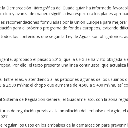
e la Demarcación Hidrográfica del Guadalquivir ha informado favorab
ciclo y avanza de manera significativa respecto a los planes aprobad
pales recomendaciones formuladas por la Unión Europea para mejorar 
ación para el próximo programa de fondos europeos, evitando dific
 todos los contenidos que según la Ley de Aguas son obligatorios, as
igente, aprobado el pasado 2013, que la CHG se ha visto obligada a s
ropea. Por ello, el texto presenta una línea continuista, que actuali
. Entre ellas, y atendiendo a las peticiones agrarias de los usuarios 
0 a 2.500 m³/ha; el chopo que aumenta de 4.500 a 5.400 m³/ha, así 
l Sistema de Regulación General; el Guadalmellato, con la zona re
cturas de regulación previstas: la ampliación del embalse del Agrio, el
2027.
se regulan los usos en los embalses de la demarcación para prevenir la