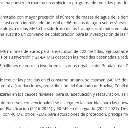
se ha puesto en marcha un ambicioso programa de medidas para fren
delimitado con mayor precisión el número de masas de agua de la dema
es, así como identificado un total de 86 masas de agua subterránea
ogeológica de las MASb ha sido fruto de los trabajos realizados en col
a suscrito un convenio de colaboración para la investigación de las
6 M€ millones de euros para la ejecución de 622 medidas, agrupadas e
or su inversión (1214,4 M€) destacan las medidas destinadas a redu
 millones de euros a invertir en las zonas regables del Guadalquivir. D
 de reducir las pérdidas en el consumo urbano, se estiman 240 M€ de 
n alta (conducciones, redistribución del Condado de Huelva, Túnel de
izarán en los cauces fluviales, para su adecuación y restauración, se
de recursos convencionales) se distinguen las partidas para las nuev
o de Planificación (2016-2021) y 90 M€ en el segundo (2022-2027). Des
to, con 40 M€, otros 72M€ para actuaciones de protección, principal