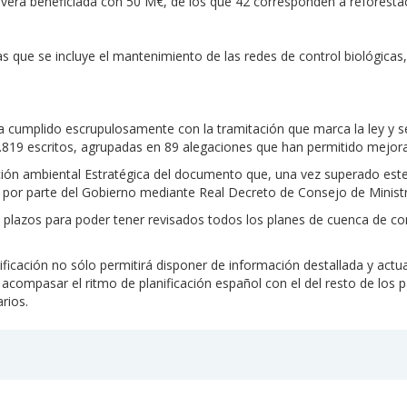
se verá beneficiada con 50 M€, de los que 42 corresponden a reforestac
 las que se incluye el mantenimiento de las redes de control biológicas
 ha cumplido escrupulosamente con la tramitación que marca la ley y
.819 escritos, agrupadas en 89 alegaciones que han permitido mejorar
ción ambiental Estratégica del documento que, una vez superado este
a por parte del Gobierno mediante Real Decreto de Consejo de Minist
plazos para poder tener revisados todos los planes de cuenca de com
ficación no sólo permitirá disponer de información destallada y actua
compasar el ritmo de planificación español con el del resto de los pa
rios.