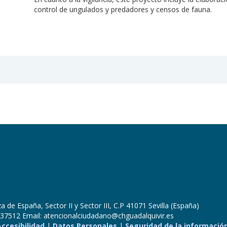
control de ungulados y predadores y censos de fauna.
 de España, Sector II y Sector III, C.P 41071 Sevilla (España)
37512 Email: atencionalciudadano@chguadalquivir.es
Accesibilidad
|
Datos Personales
|
Seguridad de la informació