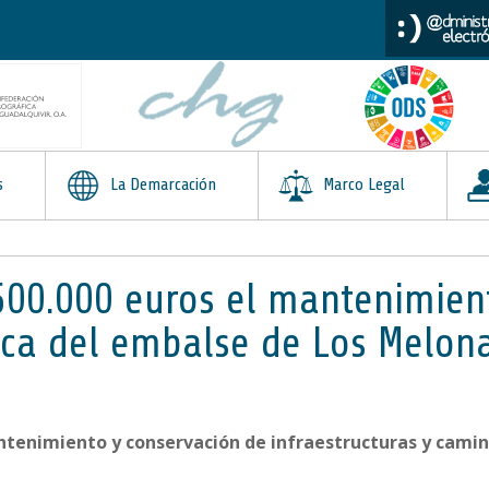
s
La Demarcación
Marco Legal
i 500.000 euros el mantenimien
a del embalse de Los Melonar
tenimiento y conservación de infraestructuras y camino