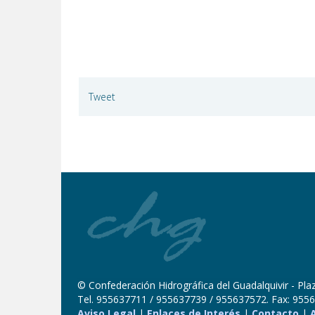
Tweet
© Confederación Hidrográfica del Guadalquivir - Plaza
Tel. 955637711 / 955637739 / 955637572. Fax: 9556
Aviso Legal
|
Enlaces de Interés
|
Contacto
|