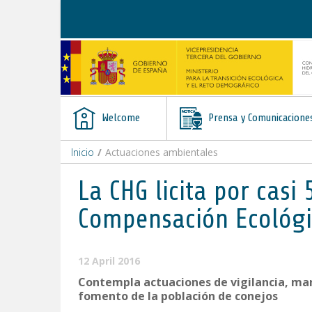
Skip to Content
Welcome
Prensa y Comunicacione
Inicio
/
Actuaciones ambientales
La CHG licita por cas
Compensación Ecológic
12 April 2016
Contempla actuaciones de vigilancia, man
fomento de la población de conejos