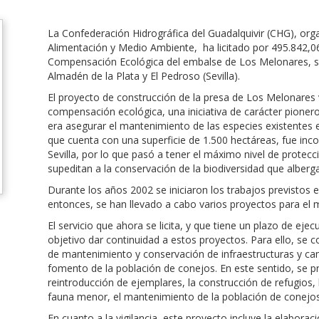
La Confederación Hidrográfica del Guadalquivir (CHG), orga
Alimentación y Medio Ambiente, ha licitado por 495.842,06
Compensación Ecológica del embalse de Los Melonares, si
Almadén de la Plata y El Pedroso (Sevilla).
El proyecto de construcción de la presa de Los Melonares
compensación ecológica, una iniciativa de carácter pioner
era asegurar el mantenimiento de las especies existentes 
que cuenta con una superficie de 1.500 hectáreas, fue inc
Sevilla, por lo que pasó a tener el máximo nivel de protecci
supeditan a la conservación de la biodiversidad que alberg
Durante los años 2002 se iniciaron los trabajos previstos
entonces, se han llevado a cabo varios proyectos para el 
El servicio que ahora se licita, y que tiene un plazo de e
objetivo dar continuidad a estos proyectos. Para ello, se c
de mantenimiento y conservación de infraestructuras y ca
fomento de la población de conejos. En este sentido, se p
reintroducción de ejemplares, la construcción de refugios
fauna menor, el mantenimiento de la población de conejos
En cuanto a la vigilancia, este proyecto incluye la elaborac