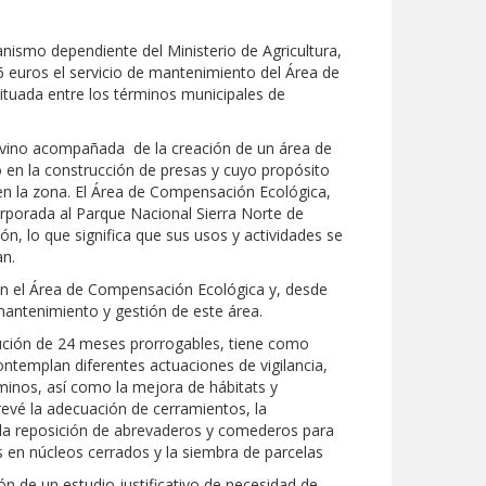
nismo dependiente del Ministerio de Agricultura,
 euros el servicio de mantenimiento del Área de
tuada entre los términos municipales de
 vino acompañada de la creación de un área de
o en la construcción de presas y cuyo propósito
en la zona. El Área de Compensación Ecológica,
orporada al Parque Nacional Sierra Norte de
ón, lo que significa que sus usos y actividades se
an.
 en el Área de Compensación Ecológica y, desde
mantenimiento y gestión de este área.
jecución de 24 meses prorrogables, tiene como
ontemplan diferentes actuaciones de vigilancia,
minos, así como la mejora de hábitats y
revé la adecuación de cerramientos, la
, la reposición de abrevaderos y comederos para
 en núcleos cerrados y la siembra de parcelas
ión de un estudio justificativo de necesidad de