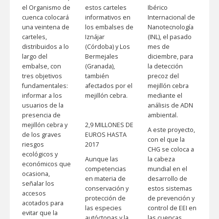
el Organismo de
estos carteles
Ibérico
cuenca colocará
informativos en
Internacional de
una veintena de
los embalses de
Nanotecnología
carteles,
Iznájar
(INL), el pasado
distribuidos a lo
(Córdoba) y Los
mes de
largo del
Bermejales
diciembre, para
embalse, con
(Granada),
la detección
tres objetivos
también
precoz del
fundamentales:
afectados por el
mejillón cebra
informar a los
mejillón cebra.
mediante el
usuarios de la
análisis de ADN
presencia de
ambiental.
mejillón cebra y
2,9 MILLONES DE
A este proyecto,
de los graves
EUROS HASTA
con el que la
riesgos
2017
CHG se coloca a
ecológicos y
Aunque las
la cabeza
económicos que
competencias
mundial en el
ocasiona,
en materia de
desarrollo de
señalar los
conservación y
estos sistemas
accesos
protección de
de prevención y
acotados para
las especies
control de EEI en
evitar que la
autóctonas y la
las cuencas