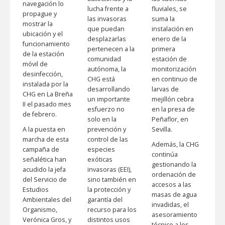
navegación lo
lucha frente a
fluviales, se
propague y
las invasoras
suma la
mostrar la
que puedan
instalación en
ubicación y el
desplazarlas
enero de la
funcionamiento
pertenecen a la
primera
de la estación
comunidad
estación de
móvil de
autónoma, la
monitorización
desinfección,
CHG está
en continuo de
instalada por la
desarrollando
larvas de
CHG en La Breña
un importante
mejillón cebra
II el pasado mes
esfuerzo no
en la presa de
de febrero.
solo en la
Peñaflor, en
A la puesta en
prevención y
Sevilla.
marcha de esta
control de las
Además, la CHG
campaña de
especies
continúa
señalética han
exóticas
gestionando la
acudido la jefa
invasoras (EEI),
ordenación de
del Servicio de
sino también en
accesos a las
Estudios
la protección y
masas de agua
Ambientales del
garantía del
invadidas, el
Organismo,
recurso para los
asesoramiento
Verónica Gros, y
distintos usos
técnico a los