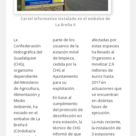
Cartel informativo instalado en el embalse de
La Breña II
La
parte de los
afectadas por
Confederación
usuarios de la
estas especies
Hidrográfica del
estación móvil
ha llevado al
Guadalquivir
de limpieza,
Organismo a
(CHG),
cedida por la
movilizar 2,9
organismo
CHG al
millones de
dependiente
Ayuntamiento
euros hasta
del Ministerio
para su
2017 en
de Agricultura,
explotación.
actuaciones que
Alimentación y
se encuentran
En base al
Medio
en distintas
cumplimiento
Ambiente, ha
fases de
del protocolo de
iniciado en el
ejecución.
desinfección en
embalse de La
esta estación, la
La más reciente,
Breña II
técnico de CHG
la instalación de
(Córdoba) la
informó de que
3 estaciones