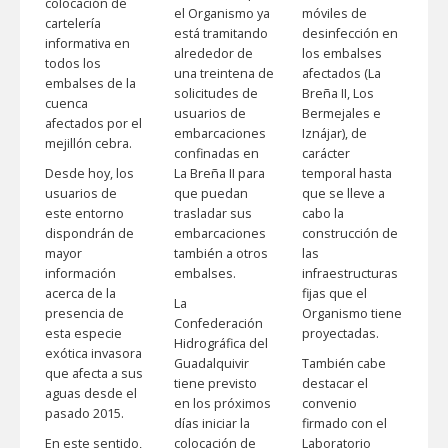
colocación de
el Organismo ya
móviles de
cartelería
está tramitando
desinfección en
informativa en
alrededor de
los embalses
todos los
una treintena de
afectados (La
embalses de la
solicitudes de
Breña II, Los
cuenca
usuarios de
Bermejales e
afectados por el
embarcaciones
Iznájar), de
mejillón cebra.
confinadas en
carácter
Desde hoy, los
La Breña II para
temporal hasta
usuarios de
que puedan
que se lleve a
este entorno
trasladar sus
cabo la
dispondrán de
embarcaciones
construcción de
mayor
también a otros
las
información
embalses.
infraestructuras
acerca de la
fijas que el
La
presencia de
Organismo tiene
Confederación
esta especie
proyectadas.
Hidrográfica del
exótica invasora
Guadalquivir
También cabe
que afecta a sus
tiene previsto
destacar el
aguas desde el
en los próximos
convenio
pasado 2015.
días iniciar la
firmado con el
En este sentido,
colocación de
Laboratorio