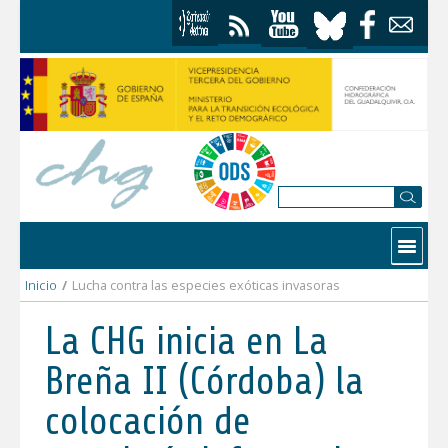
Saltar al contenido
Contactar
Inicio
/
Lucha contra las especies exóticas invasoras
La CHG inicia en La
Breña II (Córdoba) la
colocación de