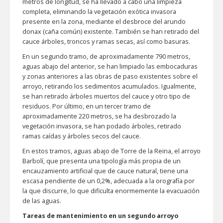
metros de longitud, se ha llevado a cabo una limpieza
completa, eliminando la vegetación exótica invasora
presente en la zona, mediante el desbroce del arundo
donax (caña común) existente. También se han retirado del
cauce árboles, troncos y ramas secas, así como basuras.
En un segundo tramo, de aproximadamente 790 metros,
aguas abajo del anterior, se han limpiado las embocaduras
y zonas anteriores a las obras de paso existentes sobre el
arroyo, retirando los sedimentos acumulados. Igualmente,
se han retirado árboles muertos del cauce y otro tipo de
residuos. Por último, en un tercer tramo de
aproximadamente 220 metros, se ha desbrozado la
vegetación invasora, se han podado árboles, retirado
ramas caídas y árboles secos del cauce.
En estos tramos, aguas abajo de Torre de la Reina, el arroyo
Barbolí, que presenta una tipología más propia de un
encauzamiento artificial que de cauce natural, tiene una
escasa pendiente de un 0,2%, adecuada a la orografía por
la que discurre, lo que dificulta enormemente la evacuación
de las aguas.
Tareas de mantenimiento en un segundo arroyo