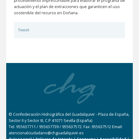
procedimiento imprescindible para elaborar el programa de
actuación y el plan de extracciones que garanticen el uso
sostenible del recurso en Doñana.
Tweet
© Confederación Hidrográfica del Guadalquivir - Plaza de España,
Sector II y Sector III, C.P 41071 Sevilla (España)
Tel. 955637711 / 955637739 / 955637572. Fax: 955637512 Email:
atencionalciudadano@chguadalquivir.es