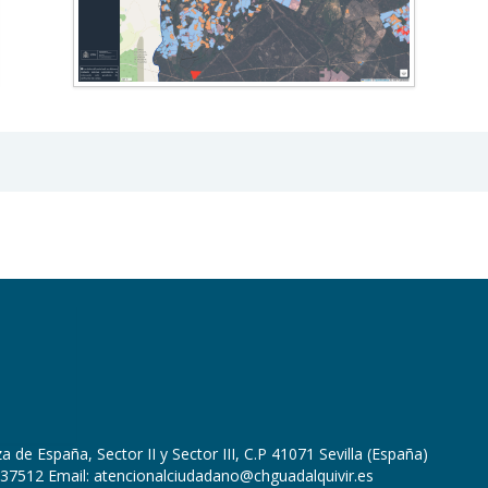
 de España, Sector II y Sector III, C.P 41071 Sevilla (España)
37512 Email: atencionalciudadano@chguadalquivir.es