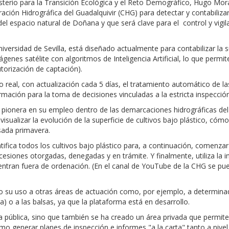
terio para la Transición Ecológica y el Reto Demográfico, Hugo Morán
ión Hidrográfica del Guadalquivir (CHG) para detectar y contabilizar l
no del espacio natural de Doñana y que será clave para el control y vigi
versidad de Sevilla, está diseñado actualmente para contabilizar la sup
genes satélite con algoritmos de Inteligencia Artificial, lo que permi
utorización de captación).
 real, con actualización cada 5 días, el tratamiento automático de
rmación para la toma de decisiones vinculadas a la estricta inspecci
 pionera en su empleo dentro de las demarcaciones hidrográficas del 
isualizar la evolución de la superficie de cultivos bajo plástico, có
sada primavera.
ntifica todos los cultivos bajo plástico para, a continuación, comenz
siones otorgadas, denegadas y en trámite. Y finalmente, utiliza la inf
ntran fuera de ordenación. (En el canal de YouTube de la CHG se pued
o su uso a otras áreas de actuación como, por ejemplo, a determina
a) o a las balsas, ya que la plataforma está en desarrollo.
a pública, sino que también se ha creado un área privada que permite,
 como generar planes de inspección e informes "a la carta" tanto a nive