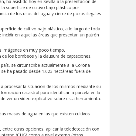
, ha asistido hoy en Sevilla a la presentación de
a superficie de cultivo bajo plástico por
lancia de los usos del agua y cierre de pozos ilegales
erficie de cultivo bajo plástico, a lo largo de toda
te incidir en aquellas áreas que presentan un patrón
 las imágenes en muy poco tiempo,
ón de los bombeos y la clausura de captaciones.
país, se circunscribe actualmente a la Corona
mo se ha pasado desde 1.023 hectáreas fuera de
ar a procesar la situación de los mismos mediante su
ormación catastral para identificar la parcela en la
e ver un vídeo explicativo sobre esta herramienta:
das masas de agua en las que existen cultivos
 entre otras opciones, aplicar la teledetección con
l interno (CHG) como a nivel externo (otros