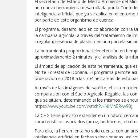
El secretario de Estado de Medio Ambiente del Minis
una nueva herramienta desarrollada por la Confederac
inteligencia artificial, que ya se aplica en el entor
por parte de este organismo de cuenca.
El programa, desarrollado en colaboración con la Uni
la campaña agrícola, a través del tratamiento de imá
irregular (presencia de plástico en una parcela sin a
La herramienta proporciona teledetección en tiempo
aproximadamente 2 minutos, y el análisis de la info
El ámbito de aplicación de esta herramienta, que es
Norte Forestal de Doñana. El programa permite así v
ordenación en 2018 a las 704 hectáreas de esta pa
A través de las imágenes de satélite, el sistema ide
comparación con el Suelo Agrícola Regable, las conce
que se sitúan, determinando si los mismos se encue
https://www.youtube.com/watch?v=NliMhBRwv98
).
La CHG tiene previsto extender en un futuro cercan
característicos asociados (arroz, herbáceos, etcéter
Para ello, la herramienta no solo cuenta con un áre
inteligencia artificial en fechas seleccionadas, así