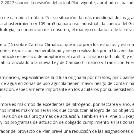
22-2027 supone la revisión del actual Plan vigente, aprobado el pasad
o de cambio climático. Por su situación -la más meridional de las gr
 abastecimiento y 109 hm3 ha para uso industrial-, la cuenca del Gua
idrología, la contención del consumo, el manejo cuidadoso de la infra
Anejo (15) sobre Cambio Climático, que incorpora los estudios y estim
ones, exposición, vulnerabilidad y riesgo realizados por la Universidad
 artículo específico de adaptación al cambio climático (artículo 3) y
mático vinculado a la nueva Ley de Cambio Climático y Transición Ene
aminación, especialmente la difusa originada por nitratos, principalm
s de agua en zonas de uso agrícola tienen mayor riesgo de contaminac
minación, especialmente importante en los acuíferos por su persisten
a.
s umbrales máximos de excedentes de nitrógeno, por hectárea y año,
hos límites máximos serán los que conduzcan al logro de los objetiv
a revisión de sus programas de actuación. También en el Anejo 5 (Reg
as y los programas de actuación de obligado cumplimiento en las zona
rrador del proyecto de Plan prevé una reducción de las asignaciones 