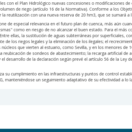
s con el Plan Hidrológico nuevas concesiones o modificaciones de c
volumen de riego (artículo 16 de la Normativa). Conforme a los Objetiv
r la reutilización con una nueva reserva de 20 hm3, que se sumará a 
one de especial relevancia en el futuro plan de cuenca, más aún cua
smas" como en riesgo de no alcanzar el buen estado. Para el más co
 Entre ellas, la sustitución de aguas subterráneas por superficiales,
te de los riegos legales y la eliminación de los ilegales; el recrecimi
núcleos que vierten al estuario, como Sevilla, y en los menores de 1
a reubicación de sondeos de abastecimiento; la recarga artificial de a
el desarrollo de la declaración según prevé el artículo 56 de la Ley 
za su cumplimiento en las infraestructuras y puntos de control estab
G, manteniéndose un seguimiento adaptativo de su efectividad a lo lar