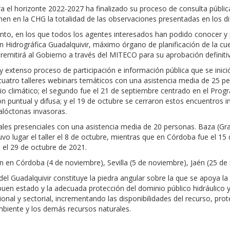
ara el horizonte 2022-2027 ha finalizado su proceso de consulta públic
nen en la CHG la totalidad de las observaciones presentadas en los dis
nto, en los que todos los agentes interesados han podido conocer y
n Hidrográfica Guadalquivir, máximo órgano de planificación de la cu
 remitirá al Gobierno a través del MITECO para su aprobación definit
 extenso proceso de participación e información pública que se inició
uatro talleres webinars temáticos con una asistencia media de 25 per
o climático; el segundo fue el 21 de septiembre centrado en el Prog
n puntual y difusa; y el 19 de octubre se cerraron estos encuentros 
alóctonas invasoras.
oriales presenciales con una asistencia media de 20 personas. Baza (Gr
tuvo lugar el taller el 8 de octubre, mientras que en Córdoba fue el 1
a el 29 de octubre de 2021.
n en Córdoba (4 de noviembre), Sevilla (5 de noviembre), Jaén (25 d
el Guadalquivir constituye la piedra angular sobre la que se apoya la 
el buen estado y la adecuada protección del dominio público hidráulico
egional y sectorial, incrementando las disponibilidades del recurso, 
biente y los demás recursos naturales.