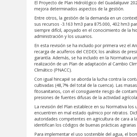
El Proyecto de Plan Hidrológico del Guadalquivir 20
mejora determinados aspectos de la gestión.
Entre otros, la gestión de la demanda en un context
sus recursos -3.163 hm3 para 875.000, 402 hm3 para
siempre difícil, apoyado en el conocimiento de la h
administración y los usuarios.
En esta revisión se ha incluido por primera vez el 
recarga de acuíferos del CEDEX; los análisis de presi
garantía. Además, se ha incluido en la Normativa un
realización de un Plan de adaptación al Cambio Cli
Climático (PNACC).
Con igual hincapié se aborda la lucha contra la cont
cultivadas (48,7% del total de la cuenca). Las masa
fitosanitarios, con el consiguiente riesgo de conta
presiones de fuentes difusas de la actividad agrícol
La revisión del Plan establece en su Normativa lo
encuentren en mal estado químico por nitratos. Dic
autoridades competentes en agricultura de cara a l
identifican los códigos de buenas prácticas agrari
Para implementar el uso sostenible del agua, el bo