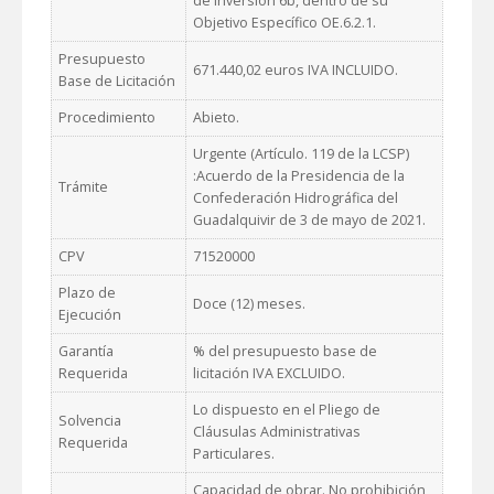
de Inversión 6b, dentro de su
Objetivo Específico OE.6.2.1.
Presupuesto
671.440,02 euros IVA INCLUIDO.
Base de Licitación
Procedimiento
Abieto.
Urgente (Artículo. 119 de la LCSP)
:Acuerdo de la Presidencia de la
Trámite
Confederación Hidrográfica del
Guadalquivir de 3 de mayo de 2021.
CPV
71520000
Plazo de
Doce (12) meses.
Ejecución
Garantía
% del presupuesto base de
Requerida
licitación IVA EXCLUIDO.
Lo dispuesto en el Pliego de
Solvencia
Cláusulas Administrativas
Requerida
Particulares.
Capacidad de obrar. No prohibición