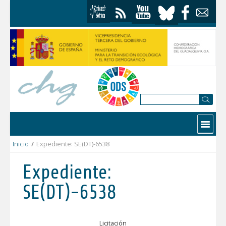
Saltar al contenido
Contactar
Inicio
/
Expediente: SE(DT)-6538
Expediente:
SE(DT)-6538
Licitación