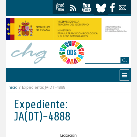
Saltar al contenido
Contactar
Inicio
/
Expediente: JA(DT)-4888
Expediente:
JA(DT)-4888
Licitación