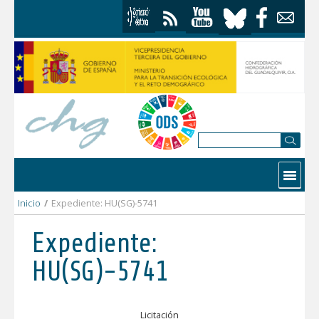
Saltar al contenido
Contactar
Inicio
/
Expediente: HU(SG)-5741
Expediente:
HU(SG)-5741
Licitación