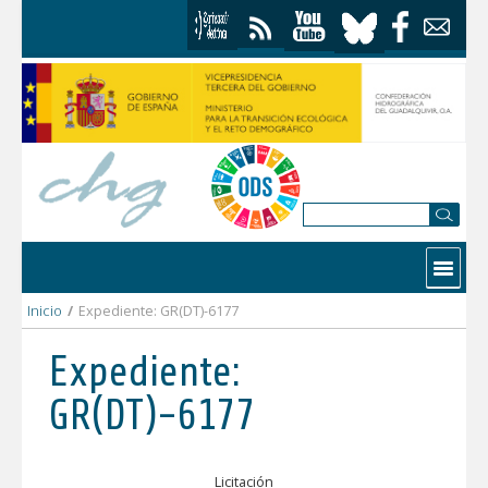
Saltar al contenido
Contactar
Inicio
/
Expediente: GR(DT)-6177
Expediente:
GR(DT)-6177
Licitación