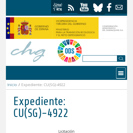
Saltar al contenido
Contactar
Inicio
/
Expediente: CU(SG)-4922
Expediente:
CU(SG)-4922
Licitación