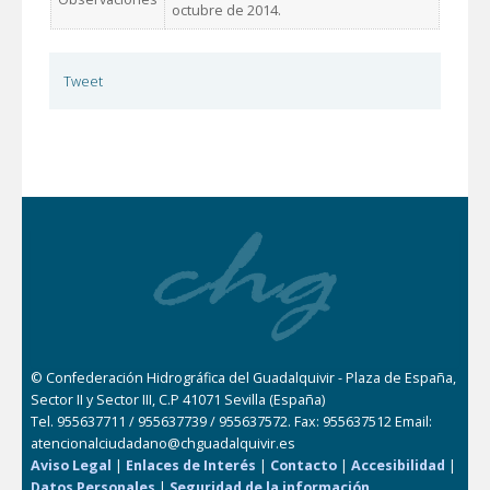
octubre de 2014.
Tweet
© Confederación Hidrográfica del Guadalquivir - Plaza de España,
Sector II y Sector III, C.P 41071 Sevilla (España)
Tel. 955637711 / 955637739 / 955637572. Fax: 955637512 Email:
atencionalciudadano@chguadalquivir.es
Aviso Legal
|
Enlaces de Interés
|
Contacto
|
Accesibilidad
|
Datos Personales
|
Seguridad de la información