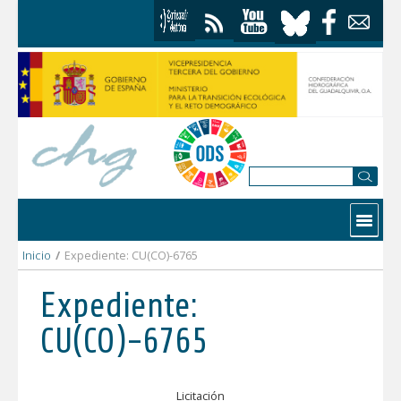
Saltar al contenido
Contactar
Inicio
/
Expediente: CU(CO)-6765
Expediente:
CU(CO)-6765
Licitación