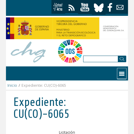
Saltar al contenido
Contactar
Inicio
/
Expediente: CU(CO)-6065
Expediente:
CU(CO)-6065
Licitación