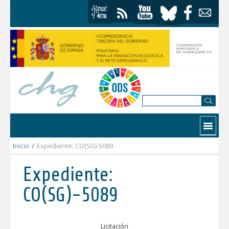
Saltar al contenido
Contactar
Inicio
/
Expediente: CO(SG)-5089
Expediente:
CO(SG)-5089
Licitación