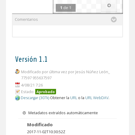
1
de
1
Comentarios
Versión 1.1
Modificado por última vez por Jesús Núñez León_
77597 955637597
4/08/21 7:26
Estado:
Aprobado
Descargar (307k)
Obtener la
URL
o la
URL WebDAV
.
Metadatos extraídos automáticamente
Modificado
2017-11-02T10:30:52Z