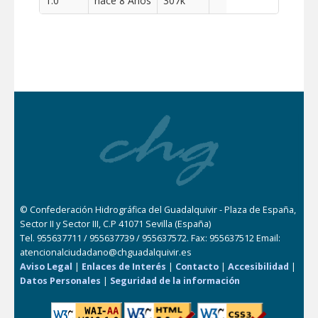
1.0
hace 8 Años
307k
© Confederación Hidrográfica del Guadalquivir - Plaza de España,
Sector II y Sector III, C.P 41071 Sevilla (España)
Tel. 955637711 / 955637739 / 955637572. Fax: 955637512 Email:
atencionalciudadano@chguadalquivir.es
Aviso Legal
|
Enlaces de Interés
|
Contacto
|
Accesibilidad
|
Datos Personales
|
Seguridad de la información