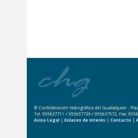
© Confederación Hidrográfica del Guadalquivir - Plaza
Tel. 955637711 / 955637739 / 955637572. Fax: 9556
Aviso Legal
|
Enlaces de Interés
|
Contacto
|