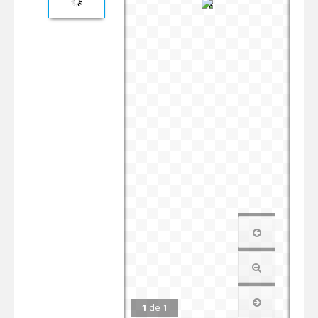
1
de
1