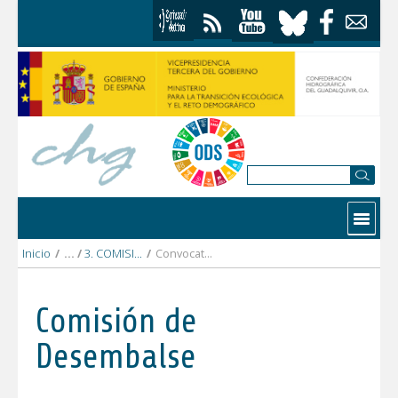
Saltar al contenido
Contactar
Inicio
/
3. COMISIÓN DESEMBALSE 2 noviembre 2021
/
Convocatoria Comision Desembalse.pdf
Comisión de
Desembalse