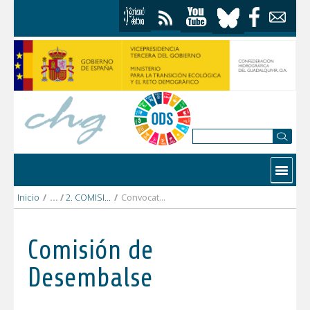
Saltar al contenido
Contactar
Inicio
/
2. COMISIÓN DESEMBALSE 28 abril 2021
/
Convocatoria Comision Desembalse.pdf
Comisión de
Desembalse