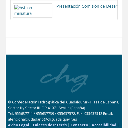
Presentación Comisión de Desembalse. 21 febrero 2024.pdf
© Confederación Hidrográfica del Guadalquivir - Plaza de España,
Sector II y Sector III, C.P 41071 Sevilla (España)
Tel. 955637711 / 955637739 / 955637572. Fax: 955637512 Email:
atencionalciudadano@chguadalquivir.es
Aviso Legal
|
Enlaces de Interés
|
Contacto
|
Accesibilidad
|