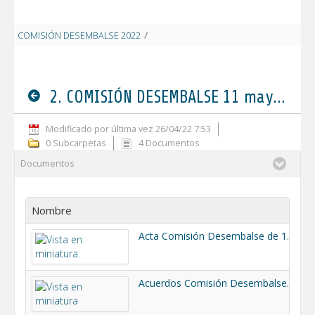
COMISIÓN DESEMBALSE 2022
/
2. COMISIÓN DESEMBALSE 11 mayo 20
2. COMISIÓN DESEMBALSE 11 mayo 2022
Modificado por última vez 26/04/22 7:53
0 Subcarpetas
4 Documentos
Documentos
Nombre
T
Acta Comisión Desembalse de 11-05-2022.pdf
3
Acuerdos Comisión Desembalse 11-05-2022.pdf
3