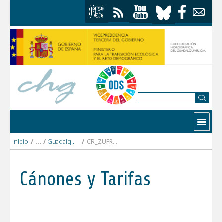
Saltar al contenido
Contactar
Inicio
/
Guadalquivir bajo
/
CR_ZUFRE.pdf
Cánones y Tarifas