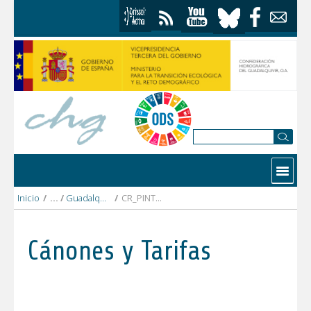
Saltar al contenido
Contactar
Inicio
/
Guadalquivir bajo
/
CR_PINTADO.pdf
Cánones y Tarifas