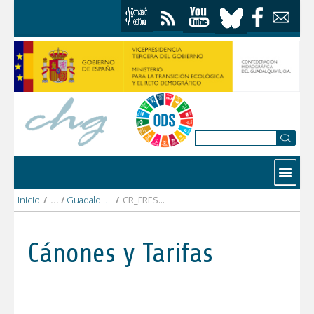
Saltar al contenido
Contactar
Inicio
/
Guadalquivir alto
/
CR_FRESNEDAS.pdf
Cánones y Tarifas