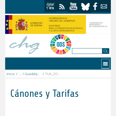
Saltar al contenido
Contactar
Inicio
/
Guadalquivir alto
/
TUA_ZONA_ALTA_VEGAS.pdf
Cánones y Tarifas