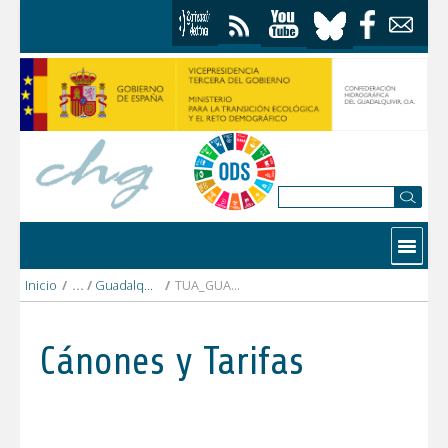
Saltar al contenido
Contactar
Inicio
/
Guadalquivir alto
/
TUA_GUADALEN.pdf
Cánones y Tarifas