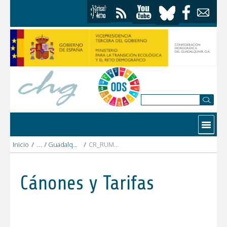
Saltar al contenido
Contactar
Inicio
/
Guadalquivir alto
/
CR_RUMBLAR.pdf
Cánones y Tarifas