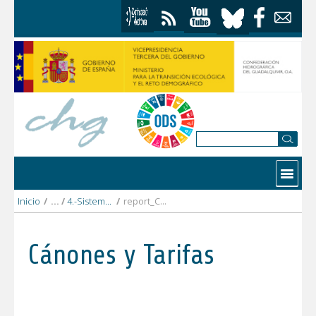
Saltar al contenido
Contactar
Inicio
/
4.-Sistema_Guadalquivir_Bajo
/
report_CR_Aracena_2026_DEF.pdf
Cánones y Tarifas